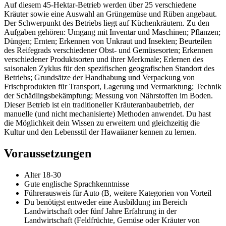
Auf diesem 45-Hektar-Betrieb werden über 25 verschiedene
Kräuter sowie eine Auswahl an Grüngemüse und Rüben angebaut.
Der Schwerpunkt des Betriebs liegt auf Küchenkräutern. Zu den
Aufgaben gehören: Umgang mit Inventar und Maschinen; Pflanzen;
Düngen; Ernten; Erkennen von Unkraut und Insekten; Beurteilen
des Reifegrads verschiedener Obst- und Gemüsesorten; Erkennen
verschiedener Produktsorten und ihrer Merkmale; Erlernen des
saisonalen Zyklus für den spezifischen geografischen Standort des
Betriebs; Grundsätze der Handhabung und Verpackung von
Frischprodukten für Transport, Lagerung und Vermarktung; Technik
der Schädlingsbekämpfung; Messung von Nährstoffen im Boden.
Dieser Betrieb ist ein traditioneller Kräuteranbaubetrieb, der
manuelle (und nicht mechanisierte) Methoden anwendet. Du hast
die Möglichkeit dein Wissen zu erweitern und gleichzeitig die
Kultur und den Lebensstil der Hawaiianer kennen zu lernen.
Voraussetzungen
Alter 18-30
Gute englische Sprachkenntnisse
Führerausweis für Auto (B, weitere Kategorien von Vorteil
Du benötigst entweder eine Ausbildung im Bereich
Landwirtschaft oder fünf Jahre Erfahrung in der
Landwirtschaft (Feldfrüchte, Gemüse oder Kräuter von