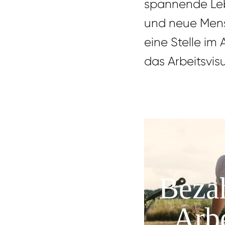
wir 
spannende Leb
und neue Mens
eine Stelle im
wir 
Brauch
das Arbeitsvis
Brauch
Beza
Arbe