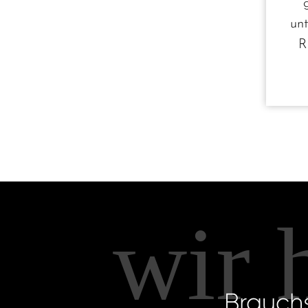
unt
R
wir 
Brauch