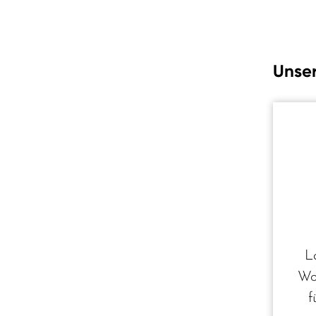
Unser
L
Wo
f