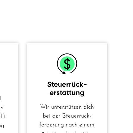
Steuerrück­
erstattung
l
Wir unterstützen dich
ei
bei der Steuer­rück­
lft
forderung nach einem
ng