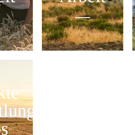
kte
Mehr Info
tlung
bs