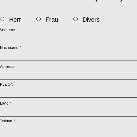
Herr
Frau
Divers
Vorname
Pflichtfeld
Nachname
*
Adresse
PLZ Ort
Pflichtfeld
Land
*
Pflichtfeld
Telefon
*