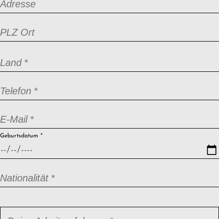
Adresse
PLZ Ort
Pflichtfeld
Land
*
Pflichtfeld
Telefon
*
Pflichtfeld
E-Mail
*
Pflichtfeld
Geburtsdatum
*
Pflichtfeld
Nationalität
*