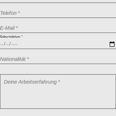
Pflichtfeld
Telefon
*
Pflichtfeld
E-Mail
*
Pflichtfeld
Geburtsdatum
*
Pflichtfeld
Nationalität
*
Pflichtfeld
Deine Arbeitserfahrung
*