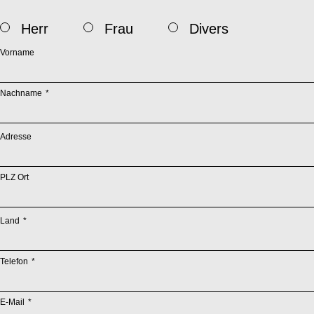
Herr
Frau
Divers
Vorname
Pflichtfeld
Nachname
*
Adresse
PLZ Ort
Pflichtfeld
Land
*
Pflichtfeld
Telefon
*
Pflichtfeld
E-Mail
*