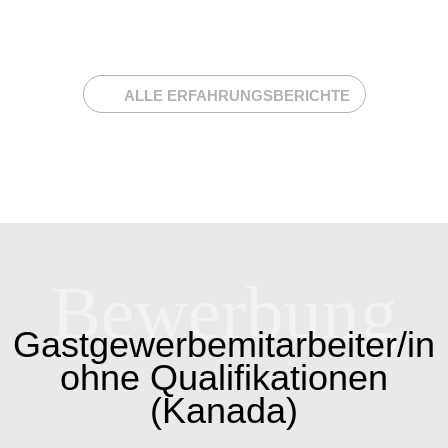
WORKING HOLIDAY
VISUM FÜR
KANADA!
ALLE ERFAHRUNGSBERICHTE
Bewerbung
Gastgewerbemitarbeiter/in
ohne Qualifikationen
(Kanada)