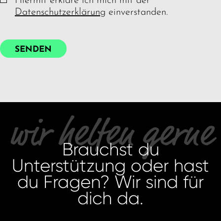
Hiermit erkläre ich mich mit der
Datenschutzerklärung
einverstanden.
SENDEN
wir helfen gerne
Brauchst du
Unterstützung oder hast
du Fragen? Wir sind für
dich da.