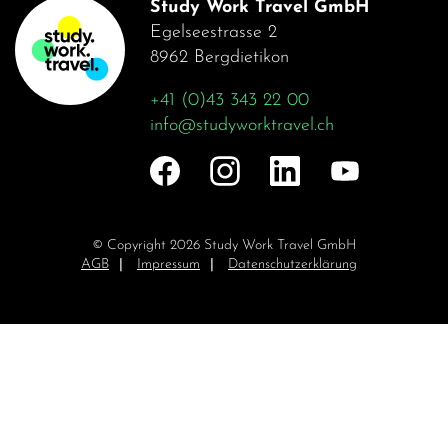
Study Work Travel GmbH
Egelseestrasse 2
8962 Bergdietikon
+41 (0)43 343 22 00
info@studyworktravel.ch
© Copyright 2026 Study Work Travel GmbH
Navigation
AGB
Impressum
Datenschutzerklärung
überspringen