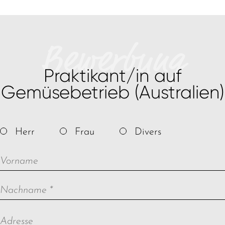
Bewerbung
Praktikant/in auf
Gemüsebetrieb (Australien)
Herr
Frau
Divers
Vorname
Pflichtfeld
Nachname
*
Adresse