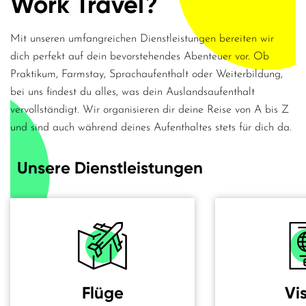
Work Travel?
Auslandserlebnis bieten.
Mit unseren umfangreichen Dienstleistungen bereiten wir
dich perfekt auf dein bevorstehendes Abenteuer vor. Ob
Praktikum, Farmstay, Sprachaufenthalt oder Weiterbildung,
Welche Voraus­
bei uns findest du alles, was dein Auslandsaufenthalt
vervollständigt. Wir organisieren dir deine Reise von A bis Z
setzungen muss ich
und sind auch während deines Aufenthaltes stets für dich da.
erfüllen?
Unsere Dienstleistungen
Du benötigst entweder eine Ausbildung als Landmaschinen-
oder Baumaschinenmechaniker oder eine Ausbildung zum
oder
Forstwart mit Maschinenkenntnisse
zwei Jahre
Erfahrung in einem der erwähnten Berufe. Ausserdem hast du
ausreichende Kenntnisse in der Landessprache, um dich zu
verständigen. Du bist im Besitz eines gültigen Führerscheins
Flüge
Vi
und bist im Alter zwischen 18 und 35 Jahren. Arbeiten im