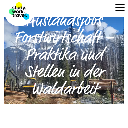
Auslandsjobs
Forstwirtschaft –
Praktika und
Stellen in der
Waldarbeit