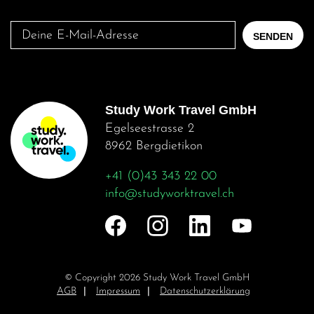
Deine
SENDEN
E-
Mail-
Adresse
Study Work Travel GmbH
Egelseestrasse 2
8962 Bergdietikon
+41 (0)43 343 22 00
info@studyworktravel.ch
© Copyright 2026 Study Work Travel GmbH
Navigation
AGB
Impressum
Datenschutzerklärung
überspringen