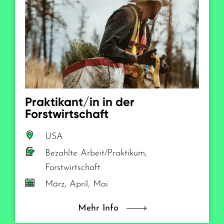
Was erwartet mich als
Forstwirt / Mechaniker?
Die Haupttätigkeit liegt vor allem im Unterhalt und
Reparatur von grossen Maschinen in den Wäldern vor Ort.
Es fallen Aufgaben wie reparieren, demontieren oder
überprüfen der Maschinen an. Es erwarten dich familiäre,
Mechaniker / Forstwart
innovative Forstbetriebe. Die Betriebe stellen
Servicefahrzeuge zur verfügung, mit diesen fährst du dann vor
Kanada
Ort zur Reparatur. Die Servicefahrzeuge sind mit Werkzeug
Bezahlte Arbeit/Praktikum,
ausgestattet. Ein Führerschein ist ein Muss.
Forstwirtschaft
jederzeit
Mehr Info
In welchen Ländern