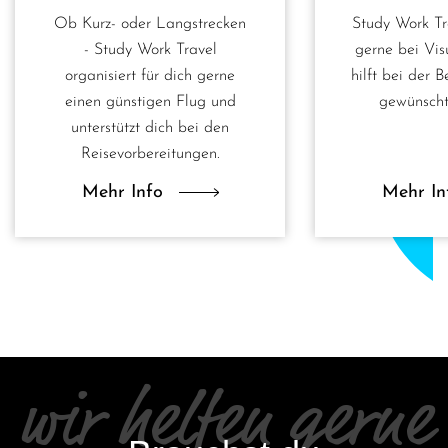
Freien machen dir nix aus.
Ob Kurz- oder Langstrecken
Study Work Tr
- Study Work Travel
gerne bei Vi
organisiert für dich gerne
hilft bei der 
einen günstigen Flug und
gewünscht
unterstützt dich bei den
Reisevorbereitungen.
Mehr Info
Mehr In
wir helfen gerne