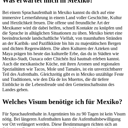
Was erwartet mich in Mexiko?
Bei einem Sprachaufenthalt in Mexiko kannst du dich auf eine
immersive Lernerfahrung in einem Land voller Geschichte, Kultur
und Herzlichkeit freuen. Die offene und freundliche Art der
Mexikaner wird dir dabei helfen, schnell Kontakte zu knüpfen und
die Sprache in alltäglichen Situationen zu üben. Mexiko bietet eine
beeindruckende landschaftliche Vielfalt, von traumhaften Stränden
an der Karibik- und Pazifikküste bis hin zu majestätischen Bergen
und dichten Regenwäldern. Die alten Kulturen der Azteken und
Maya prägen bis heute das kulturelle Erbe, das du in Städten wie
Mexiko-Stadt, Oaxaca oder Chichén Itzá hautnah erleben kannst.
Auch die mexikanische Küche, mit ihren Aromen und regionalen
Spezialitäten wie Tacos, Mole und Tamales, ist ein unverzichtbarer
Teil des Aufenthalts. Gleichzeitig gibt es in Mexiko unzählige Feste
und Traditionen, wie den Día de los Muertos, die dir tiefere
Einblicke in die Lebensfreude und den Gemeinschaftssinn des
Landes geben.
Welches Visum benötige ich für Mexiko?
Für Sprachaufenthalte in Argentinien bis zu 90 Tagen ist kein Visum
nötig. Bei längeren Aufenthalten kann die Aufenthaltsbewilligung
vor Ort verlängert werden. Diese Bestimmungen richten sich an