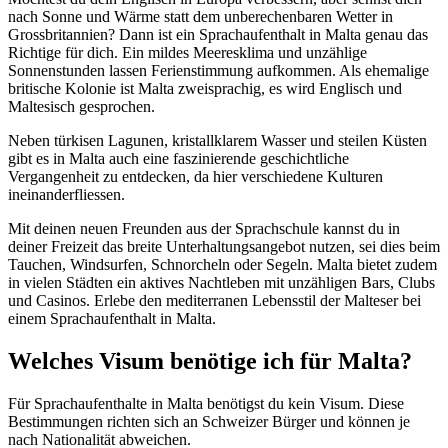
nach Sonne und Wärme statt dem unberechenbaren Wetter in
Grossbritannien? Dann ist ein Sprachaufenthalt in Malta genau das
Richtige für dich. Ein mildes Meeresklima und unzählige
Sonnenstunden lassen Ferienstimmung aufkommen. Als ehemalige
britische Kolonie ist Malta zweisprachig, es wird Englisch und
Maltesisch gesprochen.
Neben türkisen Lagunen, kristallklarem Wasser und steilen Küsten
gibt es in Malta auch eine faszinierende geschichtliche
Vergangenheit zu entdecken, da hier verschiedene Kulturen
ineinanderfliessen.
Mit deinen neuen Freunden aus der Sprachschule kannst du in
deiner Freizeit das breite Unterhaltungsangebot nutzen, sei dies beim
Tauchen, Windsurfen, Schnorcheln oder Segeln. Malta bietet zudem
in vielen Städten ein aktives Nachtleben mit unzähligen Bars, Clubs
und Casinos. Erlebe den mediterranen Lebensstil der Malteser bei
einem Sprachaufenthalt in Malta.
Welches Visum benötige ich für Malta?
Für Sprachaufenthalte in Malta benötigst du kein Visum. Diese
Bestimmungen richten sich an Schweizer Bürger und können je
nach Nationalität abweichen.