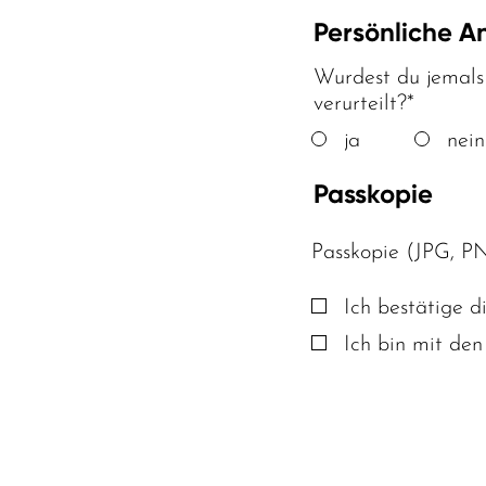
Persönliche 
Pflichtfeld
Wurdest du jemals 
verurteilt?
*
ja
nein
Passkopie
Pflichtfeld
Passkopie (JPG, P
Ich bestätige 
Ich bin mit de