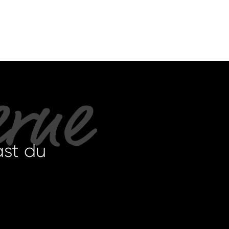
erne
ast du