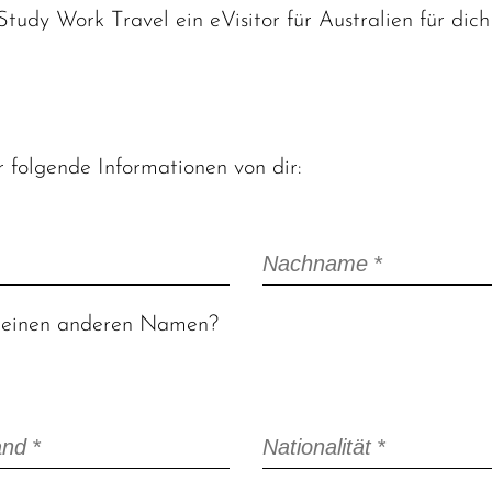
 helfen g
tudy Work Travel ein eVisitor für Australien für dic
KONTAKTIERE UNS
 helfen g
st du Unterstützung oder 
Fragen? Wir sind für dich da
 folgende Informationen von dir:
st du Unterstützung oder 
KONTAKTIERE UNS
Pflichtfeld
Nachname
*
Fragen? Wir sind für dich da
l einen anderen Namen?
KONTAKTIERE UNS
Pflichtfeld
and
*
Nationalität
*