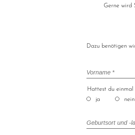
wir
Gerne wird S
wir
Brauch
Dazu benötigen wir
Brauch
Pflichtfeld
Vorname
*
Hattest du einma
ja
nein
Pflichtfeld
Geburtsort und -l