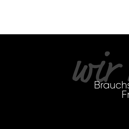
wir
Brauch
F