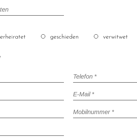
äten
erheiratet
geschieden
verwitwet
e
Pflichtfeld
Telefon
*
Pflichtfeld
E-Mail
*
Pflichtfeld
Mobilnummer
*