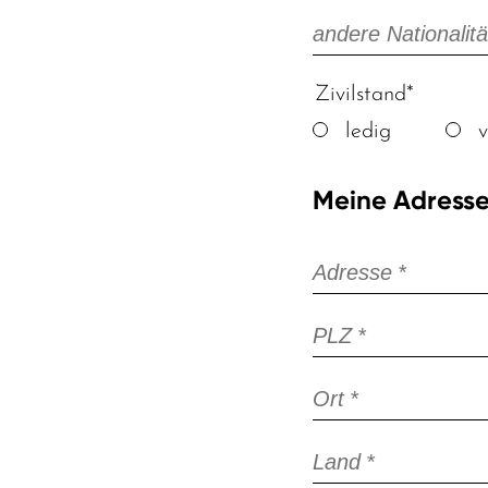
andere Nationalit
Pflichtfeld
Zivilstand
*
ledig
v
Meine Adress
Pflichtfeld
Adresse
*
Pflichtfeld
PLZ
*
Pflichtfeld
Ort
*
Pflichtfeld
Land
*