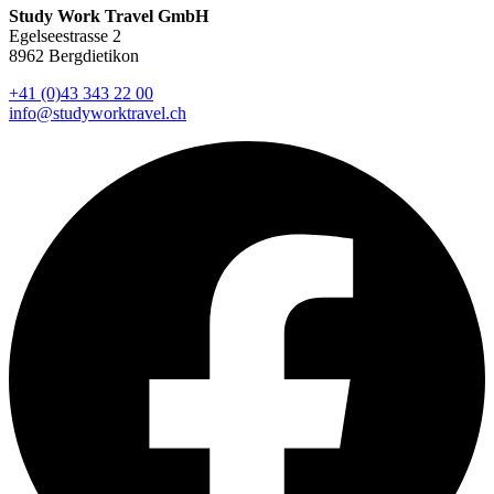
Study Work Travel GmbH
Egelseestrasse 2
8962 Bergdietikon
+41 (0)43 343 22 00
info@studyworktravel.ch