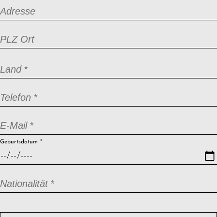
Adresse
PLZ Ort
Pflichtfeld
Land
*
Pflichtfeld
Telefon
*
Pflichtfeld
E-Mail
*
Pflichtfeld
Geburtsdatum
*
Pflichtfeld
Nationalität
*