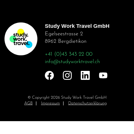
E-
Mail-
Adresse
Study Work Travel GmbH
Egelseestrasse 2
8962 Bergdietikon
+41 (0)43 343 22 00
info@studyworktravel.ch
© Copyright 2026 Study Work Travel GmbH
Navigation
AGB
Impressum
Datenschutzerklärung
überspringen