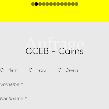
Anfrage
CCEB - Cairns
Herr
Frau
Divers
Pflichtfeld
Vorname
*
Pflichtfeld
Nachname
*