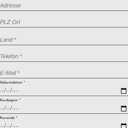
Adresse
PLZ Ort
Pflichtfeld
Land
*
Pflichtfeld
Telefon
*
Pflichtfeld
E-Mail
*
Pflichtfeld
Geburtsdatum
*
Pflichtfeld
Kursbeginn
*
Pflichtfeld
Kursende
*